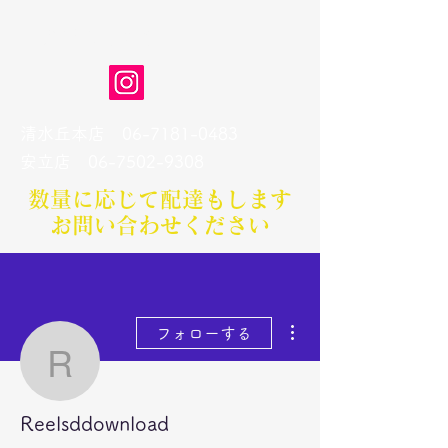
弁当のもりや
清水丘本店
06-7181-0483
​安立店
06-7502-9308
数量に応じて配達もします​
お問い合わせください
その他
フォローする
Reelsddownload
Reelsddownload