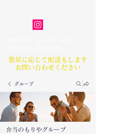
弁当のもりや
清水丘本店
06-7181-0483
​安立店
06-7502-9308
数量に応じて配達もします​
お問い合わせください
グループ
弁当のもりやグループ