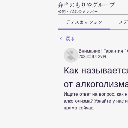
弁当のもりやグループ
公開
·
72名のメンバー
ディスカッション
メデ
戻る
Внимание! Гарантия 
2023年8月29日
Как называется
от алкоголизм
Ищите ответ на вопрос: как н
алкоголизма? Узнайте у нас и
прямо сейчас.