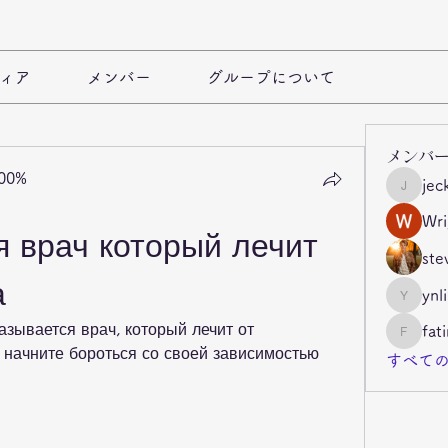
ィア
メンバー
グループについて
メンバ
100%
jec
jeckade
Wri
 врач который лечит 
ste
а
ynl
ynli997b
азывается врач, который лечит от 
fat
fatima
 начните бороться со своей зависимостью 
すべての