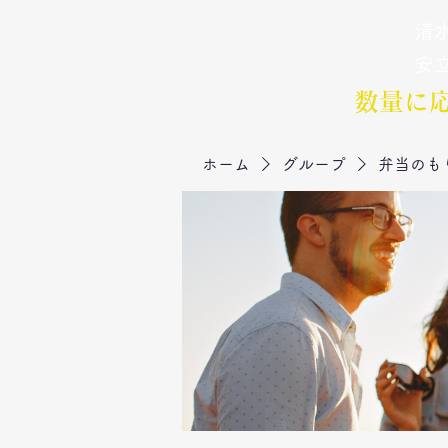
清水
弁当のもりや
​安
数量に
ホーム
グループ
弁当のも