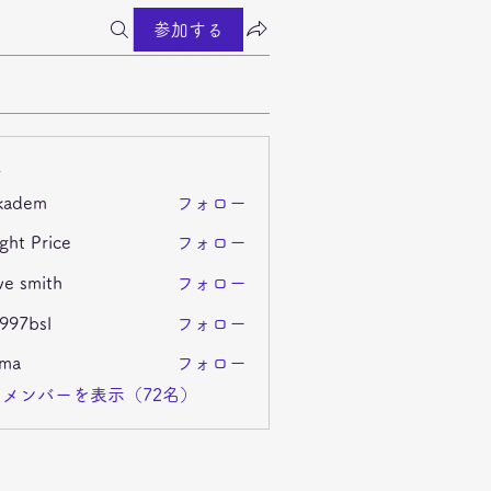
参加する
ー
kadem
フォロー
m
ght Price
フォロー
ve smith
フォロー
i997bsl
フォロー
sl
ima
フォロー
メンバーを表示（72名）