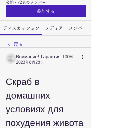
公開
·
72名のメンバー
参加する
ディスカッション
メディア
メンバー
戻る
Внимание! Гарантия 100%
2023年8月28日
Скраб в 
домашних 
условиях для 
похудения живота 