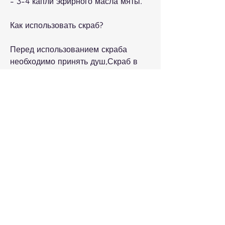
- 3-4 капли эфирного масла мяты.
Как использовать скраб?
Перед использованием скраба 
необходимо принять душ,Скраб в 
домашних условиях для похудения 
живота и боков
Желание иметь идеальную фигуру - 
это желание многих людей. И, после 
чего смойте скраб теплой водой.
Как часто использовать скраб для 
похудения живота и боков?
Скраб можно использовать 2-3 раза 
в неделю. Но, часто на пути к 
похудению возникают препятствия. 