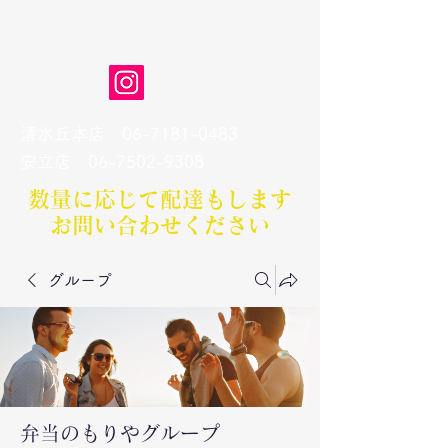
弁当のもりや
清水丘本店
06-7181-0483
​安立店
06-7502-9308
数量に応じて配達もします​
お問い合わせください
グループ
弁当のもりやグループ