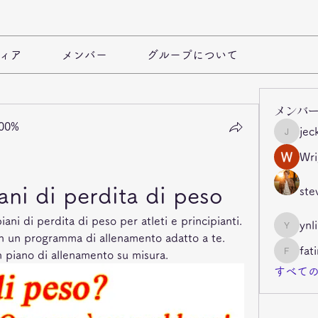
ィア
メンバー
グループについて
メンバ
100%
jec
jeckade
Wri
ni di perdita di peso
ste
ni di perdita di peso per atleti e principianti. 
ynl
ynli997b
on un programma di allenamento adatto a te. 
fat
un piano di allenamento su misura.
fatima
すべての