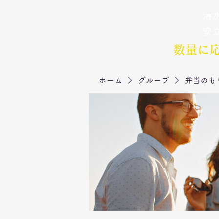
清水
弁当のもりや
​安
数量に
ホーム
グループ
弁当のも