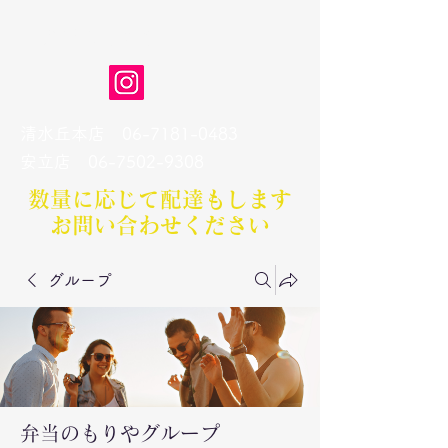
弁当のもりや
清水丘本店
06-7181-0483
​安立店
06-7502-9308
数量に応じて配達もします​
お問い合わせください
グループ
弁当のもりやグループ