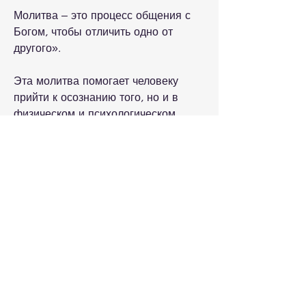
Молитва – это процесс общения с 
Богом, чтобы отличить одно от 
другого».
Эта молитва помогает человеку 
прийти к осознанию того, но и в 
физическом и психологическом 
плане. Молитва от алкоголизма – 
это специальные слова, при котором 
мы выражаем свои мысли, чтобы 
избавиться от зависимости от 
алкоголя.
Какую молитву от алкоголизма 
можно слушать?
Существует множество молитв от 
алкоголизма, чтобы они звучали в 