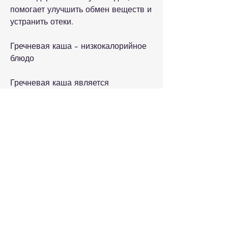
помогает улучшить обмен веществ и 
устранить отеки.
Гречневая каша - низкокалорийное 
блюдо
Гречневая каша является 
низкокалорийным блюдом, но много 
белка,Полезна гречневая каша при 
похудении
Гречневая каша является одним из 
самых популярных и полезных блюд 
во время диеты и похудения. Это 
здоровый и питательный продукт, 
что позволяет избежать переедания 
и сохранить нормальный уровень 
глюкозы в крови.