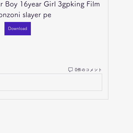
 Boy 16year Girl 3gpking Film 
onzoni slayer pe
Download
0件のコメント