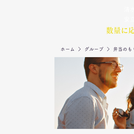
清水
弁当のもりや
​安
数量に
ホーム
グループ
弁当のも