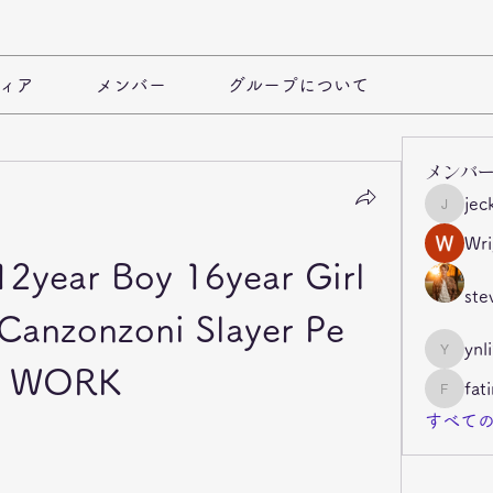
ィア
メンバー
グループについて
メンバ
jec
jeckade
Wri
12year Boy 16year Girl 
ste
Canzonzoni Slayer Pe 
ynl
ynli997b
WORK
fat
fatima
すべての