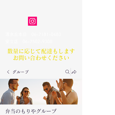
弁当のもりや
清水丘本店
06-7181-0483
​安立店
06-7502-9308
数量に応じて配達もします​
お問い合わせください
グループ
弁当のもりやグループ