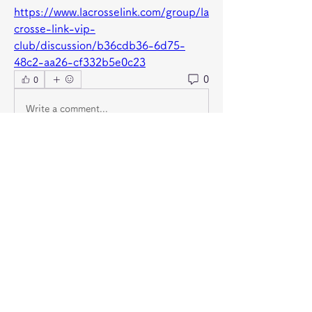
https://www.lacrosselink.com/group/la
crosse-link-vip-
club/discussion/b36cdb36-6d75-
48c2-aa26-cf332b5e0c23
0
0
Write a comment...
グループについて
グループへようこそ！他のメンバーと
交流したり、最新情報を入手したり、
動画をシェアすることができます。
メンバー
jeckadem
フォロー
jeckadem
Wright Price
フォロー