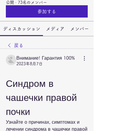
公開
·
73名のメンバー
参加する
ディスカッション
メディア
メンバー
戻る
Внимание! Гарантия 100%
2023年8月7日
Синдром в 
чашечки правой 
почки
Узнайте о причинах, симптомах и 
лечении синдрома в чашечки правой 