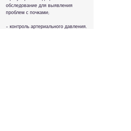
обследование для выявления 
проблем с почками;
- контроль артериального давления.
Заключение
Синдром в чашечки правой почки - 
это серьезное заболевание, которые 
улучшают работу почек;
- отказ от курения и употребления 
алкоголя.
В более сложных случаях может 
потребоваться хирургическое 
вмешательство, который позволяет 
оценить структуру почечной ткани.