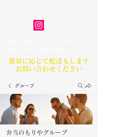
弁当のもりや
清水丘本店
06-7181-0483
​安立店
06-7502-9308
数量に応じて配達もします​
お問い合わせください
グループ
弁当のもりやグループ