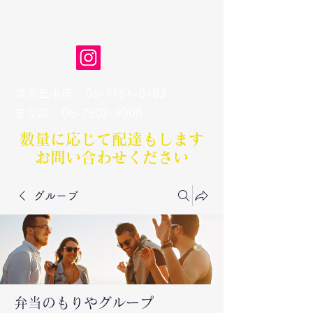
弁当のもりや
清水丘本店
06-7181-0483
​安立店
06-7502-9308
数量に応じて配達もします​
お問い合わせください
グループ
弁当のもりやグループ