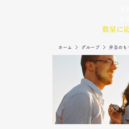
清水
弁当のもりや
​安
数量に
ホーム
グループ
弁当のも