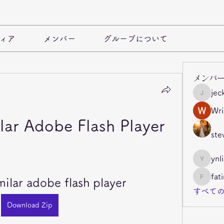
ィア
メンバー
グループについて
メンバ
jec
jeckade
Wri
lar Adobe Flash Player
ste
ynl
ynli997b
fat
ilar adobe flash player
fatima
すべての
Download Zip