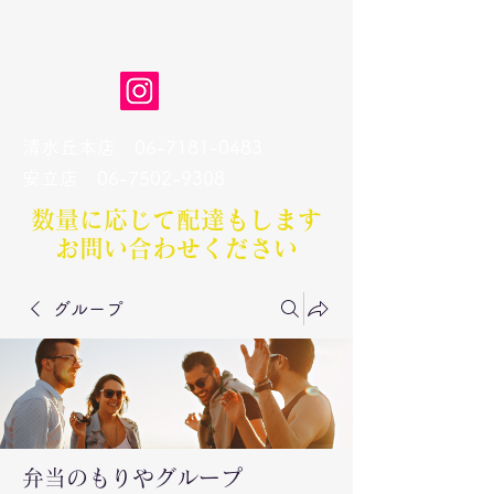
弁当のもりや
清水丘本店
06-7181-0483
​安立店
06-7502-9308
数量に応じて配達もします​
お問い合わせください
グループ
弁当のもりやグループ