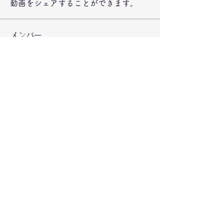
動画をシェアすることができます。
メンバー
jeckadem
フォロー
jeckadem
Wright Price
フォロー
steve smith
フォロー
ynli997bsl
フォロー
ynli997bsl
fatima
フォロー
fatima
すべてのメンバーを表示（73名）
©2020 弁当のもりや