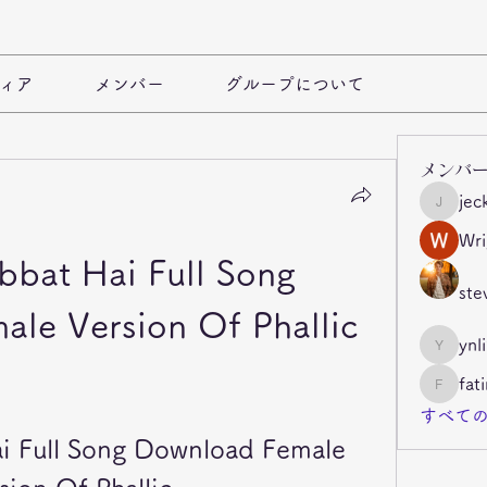
ィア
メンバー
グループについて
メンバ
jec
jeckade
Wri
bbat Hai Full Song 
ste
le Version Of Phallic
ynl
ynli997b
fat
fatima
すべての
i Full Song Download Female 