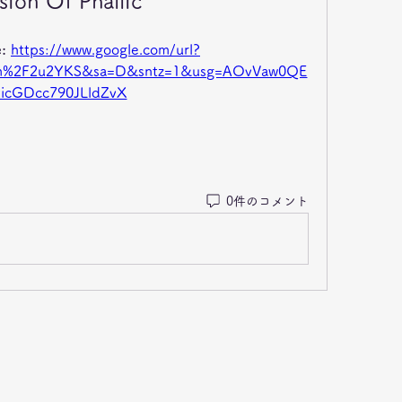
sion Of Phallic
: 
https://www.google.com/url?
com%2F2u2YKS&sa=D&sntz=1&usg=AOvVaw0QE
ticGDcc790JLldZvX
0件のコメント