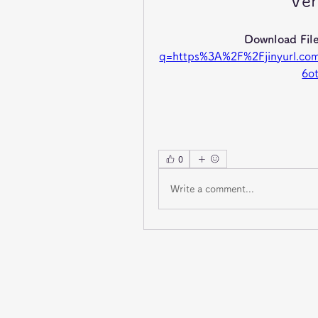
Ver
Download File
q=https%3A%2F%2Fjinyurl.
6o
0
Write a comment...