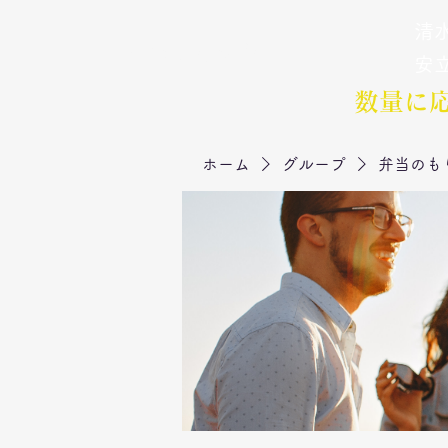
清水
弁当のもりや
​安
数量に
ホーム
グループ
弁当のも