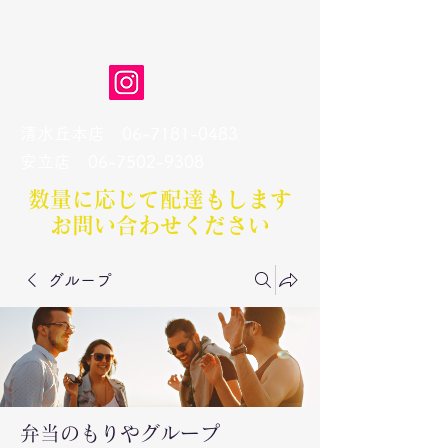
弁当のもりや
清水丘本店
06-7181-0483
​安立店
06-7502-9308
数量に応じて配達もします​
お問い合わせください
グループ
弁当のもりやグループ