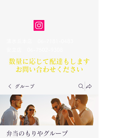
弁当のもりや
清水丘本店
06-7181-0483
​安立店
06-7502-9308
数量に応じて配達もします​
お問い合わせください
グループ
弁当のもりやグループ