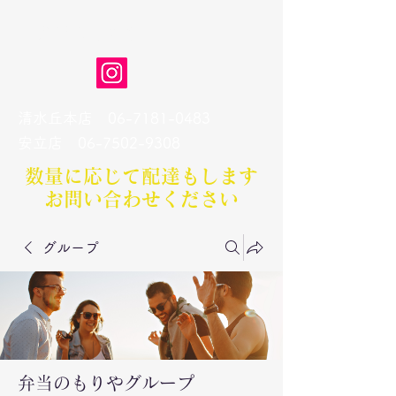
弁当のもりや
清水丘本店
06-7181-0483
​安立店
06-7502-9308
数量に応じて配達もします​
お問い合わせください
グループ
弁当のもりやグループ