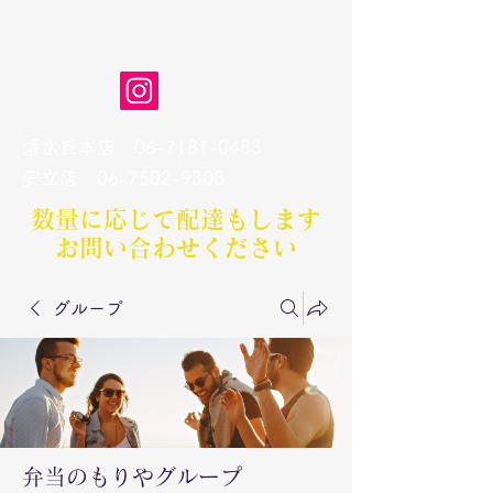
弁当のもりや
清水丘本店
06-7181-0483
​安立店
06-7502-9308
数量に応じて配達もします​
お問い合わせください
グループ
弁当のもりやグループ