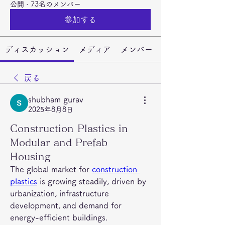
公開
·
73名のメンバー
参加する
ディスカッション
メディア
メンバー
戻る
shubham gurav
2025年8月8日
Construction Plastics in
Modular and Prefab
Housing
The global market for 
construction 
plastics
 is growing steadily, driven by 
urbanization, infrastructure 
development, and demand for 
energy-efficient buildings.