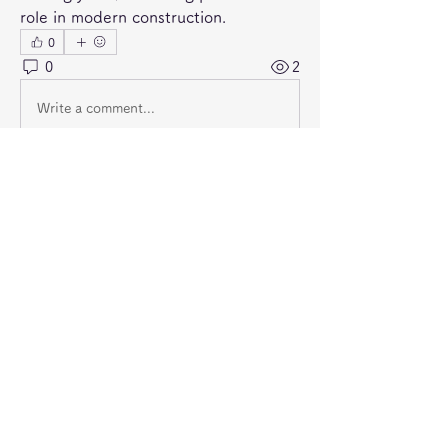
role in modern construction.
0
0
2
Write a comment...
グループについて
グループへようこそ！他のメンバーと
交流したり、最新情報を入手したり、
動画をシェアすることができます。
メンバー
jeckadem
フォロー
jeckadem
Wright Price
フォロー
steve smith
フォロー