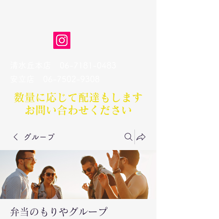
弁当のもりや
清水丘本店
06-7181-0483
​安立店
06-7502-9308
数量に応じて配達もします​
お問い合わせください
グループ
弁当のもりやグループ