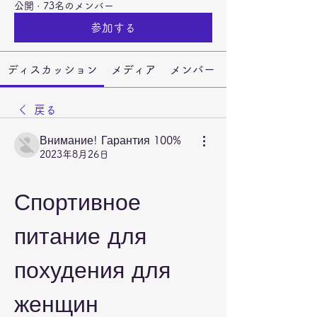
公開
·
73名のメンバー
参加する
ディスカッション
メディア
メンバー
戻る
Внимание! Гарантия 100%
2023年8月26日
Спортивное 
питание для 
похудения для 
женщин 