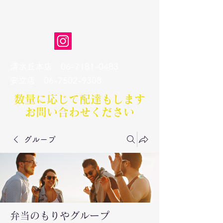
弁当のもりや
清水丘本店
06-7181-0483
​安立店
06-7502-9308
数量に応じて配達もします​
お問い合わせください
グループ
弁当のもりやグループ