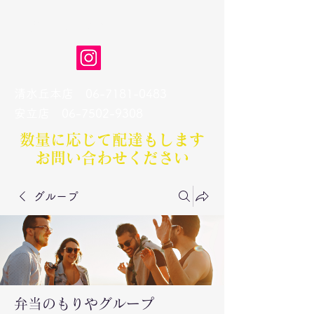
弁当のもりや
清水丘本店
06-7181-0483
​安立店
06-7502-9308
数量に応じて配達もします​
お問い合わせください
グループ
弁当のもりやグループ