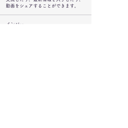
動画をシェアすることができます。
メンバー
jeckadem
フォロー
jeckadem
Wright Price
フォロー
steve smith
フォロー
ynli997bsl
フォロー
ynli997bsl
fatima
フォロー
fatima
すべてのメンバーを表示（72名）
©2020 弁当のもりや