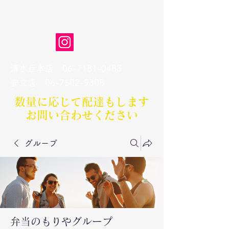
弁当のもりや
清水丘本店
06-7181-0483
​安立店
06-7502-9308
数量に応じて配達もします​
お問い合わせください
グループ
弁当のもりやグループ