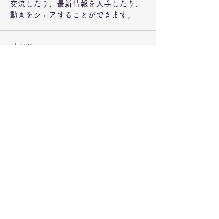
交流したり、最新情報を入手したり、
動画をシェアすることができます。
メンバー
jeckadem
フォロー
jeckadem
Wright Price
フォロー
steve smith
フォロー
ynli997bsl
フォロー
ynli997bsl
fatima
フォロー
fatima
すべてのメンバーを表示（73名）
©2020 弁当のもりや