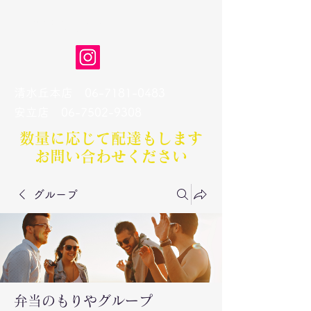
弁当のもりや
清水丘本店
06-7181-0483
​安立店
06-7502-9308
数量に応じて配達もします​
お問い合わせください
グループ
弁当のもりやグループ