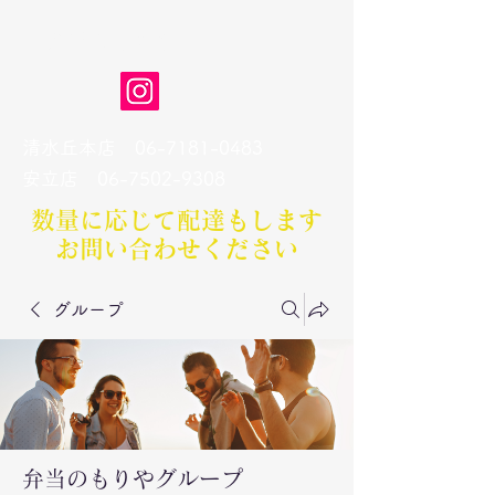
弁当のもりや
清水丘本店
06-7181-0483
​安立店
06-7502-9308
数量に応じて配達もします​
お問い合わせください
グループ
弁当のもりやグループ