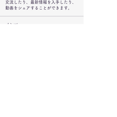
交流したり、最新情報を入手したり、
動画をシェアすることができます。
メンバー
jeckadem
フォロー
jeckadem
Wright Price
フォロー
steve smith
フォロー
ynli997bsl
フォロー
ynli997bsl
fatima
フォロー
fatima
すべてのメンバーを表示（73名）
©2020 弁当のもりや