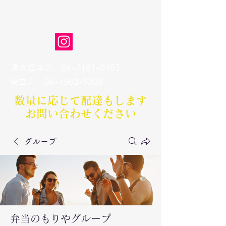
弁当のもりや
清水丘本店
06-7181-0483
​安立店
06-7502-9308
数量に応じて配達もします​
お問い合わせください
グループ
弁当のもりやグループ