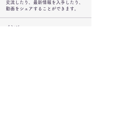
交流したり、最新情報を入手したり、
動画をシェアすることができます。
メンバー
jeckadem
フォロー
jeckadem
Wright Price
フォロー
steve smith
フォロー
ynli997bsl
フォロー
ynli997bsl
fatima
フォロー
fatima
すべてのメンバーを表示（73名）
©2020 弁当のもりや