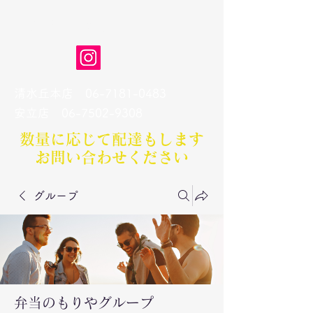
弁当のもりや
清水丘本店
06-7181-0483
​安立店
06-7502-9308
数量に応じて配達もします​
お問い合わせください
グループ
弁当のもりやグループ