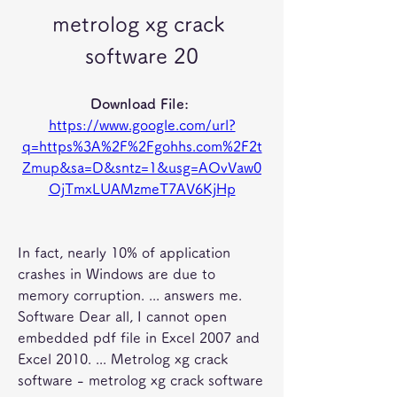
metrolog xg crack 
software 20
Download File: 
https://www.google.com/url?
q=https%3A%2F%2Fgohhs.com%2F2t
Zmup&sa=D&sntz=1&usg=AOvVaw0
OjTmxLUAMzmeT7AV6KjHp
In fact, nearly 10% of application 
crashes in Windows are due to 
memory corruption. ... answers me. 
Software Dear all, I cannot open 
embedded pdf file in Excel 2007 and 
Excel 2010. ... Metrolog xg crack 
software - metrolog xg crack software 