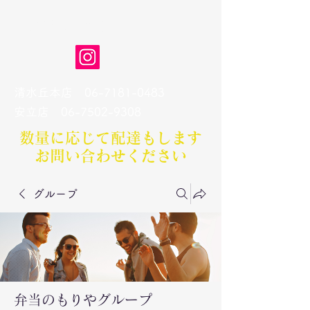
弁当のもりや
清水丘本店
06-7181-0483
​安立店
06-7502-9308
数量に応じて配達もします​
お問い合わせください
グループ
弁当のもりやグループ