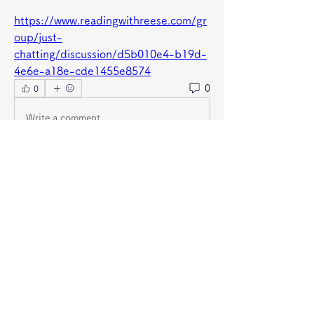
https://www.readingwithreese.com/gr
oup/just-
chatting/discussion/d5b010e4-b19d-
4e6e-a18e-cde1455e8574
0
0
Write a comment...
グループについて
グループへようこそ！他のメンバーと
交流したり、最新情報を入手したり、
動画をシェアすることができます。
メンバー
jeckadem
フォロー
jeckadem