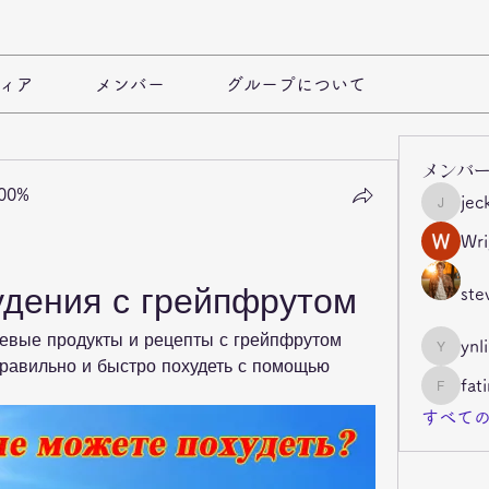
ィア
メンバー
グループについて
メンバ
100%
jec
jeckade
Wri
дения с грейпфрутом
ste
евые продукты и рецепты с грейпфрутом 
ynl
ynli997b
правильно и быстро похудеть с помощью 
fat
fatima
すべての