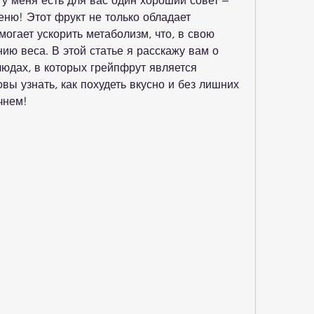
у меня есть для вас один хороший совет – 
ню! Этот фрукт не только обладает 
огает ускорить метаболизм, что, в свою 
ию веса. В этой статье я расскажу вам о 
юдах, в которых грейпфрут является 
ы узнать, как похудеть вкусно и без лишних 
чнем!