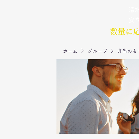
清水
弁当のもりや
​安
数量に
ホーム
グループ
弁当のも