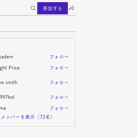
参加する
ー
kadem
フォロー
m
ght Price
フォロー
ve smith
フォロー
i997bsl
フォロー
sl
ima
フォロー
メンバーを表示（72名）