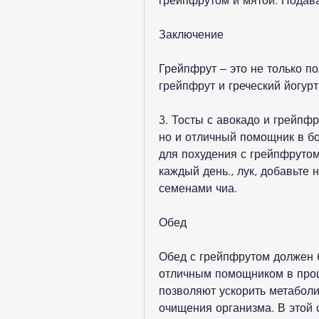
грейпфрутом и мятой. Подав
Заключение
Грейпфрут – это не только п
грейпфрут и греческий йогур
3. Тосты с авокадо и грейпфр
но и отличный помощник в бо
для похудения с грейпфрутом
каждый день., лук, добавьте 
семенами чиа.
Обед
Обед с грейпфрутом должен б
отличным помощником в проце
позволяют ускорить метаболи
очищения организма. В этой с