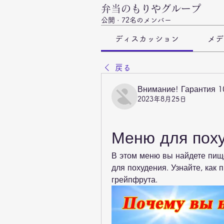
弁当のもりやグループ
公開
·
72名のメンバー
ディスカッション
メデ
戻る
Внимание! Гарантия 
2023年8月25日
Меню для поху
В этом меню вы найдете пищ
для похудения. Узнайте, как 
грейпфрута.