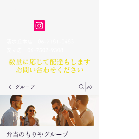
弁当のもりや
清水丘本店
06-7181-0483
​安立店
06-7502-9308
数量に応じて配達もします​
お問い合わせください
グループ
弁当のもりやグループ