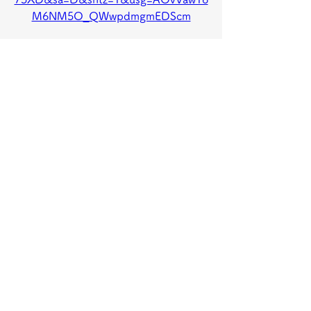
M6NM5O_QWwpdmgmEDScm
0
0
Write a comment...
グループについて
グループへようこそ！他のメンバーと
交流したり、最新情報を入手したり、
動画をシェアすることができます。
メンバー
jeckadem
フォロー
jeckadem