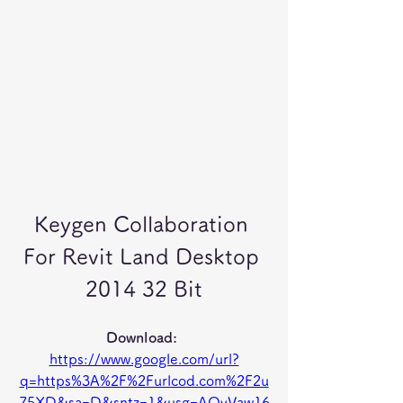
Keygen Collaboration 
For Revit Land Desktop 
2014 32 Bit
Download: 
https://www.google.com/url?
q=https%3A%2F%2Furlcod.com%2F2u
75XD&sa=D&sntz=1&usg=AOvVaw16