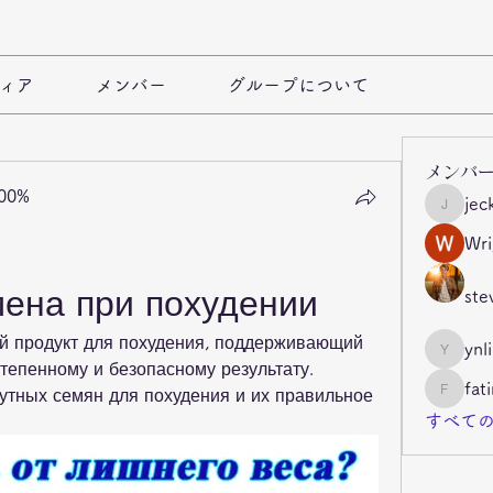
ィア
メンバー
グループについて
メンバ
100%
jec
jeckade
Wri
ена при похудении
ste
й продукт для похудения, поддерживающий 
ynl
ynli997b
тепенному и безопасному результату. 
fat
тных семян для похудения и их правильное 
fatima
すべての