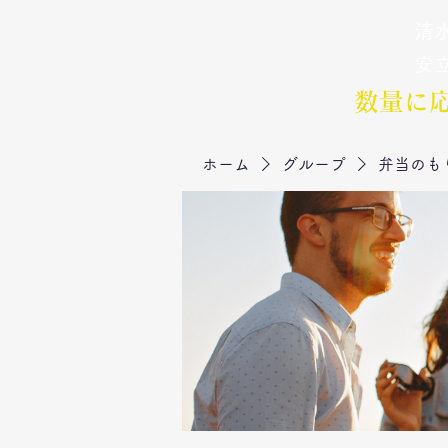
清水
弁当のもりや
​安
数量に
ホーム
グループ
弁当のも