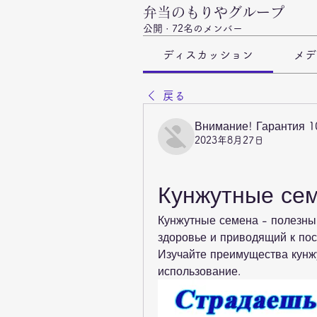
弁当のもりやグループ
公開
·
72名のメンバー
ディスカッション
メデ
戻る
Внимание! Гарантия 
2023年8月27日
Кунжутные сем
Кунжутные семена - полезны
здоровье и приводящий к пос
Изучайте преимущества кунжу
использование.