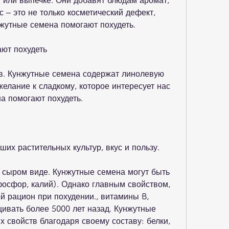
м или выпечке. Они добавят блюдам аромат, 
 – это не только косметический дефект, 
нжутные семена помогают похудеть.
ают похудеть
в. Кунжутные семена содержат линолевую 
елание к сладкому, которое интересует нас 
на помогают похудеть.
ших растительных культур, вкус и пользу.
 сыром виде. Кунжутные семена могут быть 
осфор, калий). Однако главным свойством, 
й рацион при похудении., витамины B, 
ивать более 5000 лет назад. Кунжутные 
 свойств благодаря своему составу: белки, 