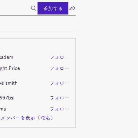
参加する
ー
kadem
フォロー
m
ght Price
フォロー
ve smith
フォロー
i997bsl
フォロー
sl
ima
フォロー
メンバーを表示（72名）