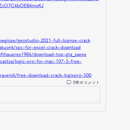
ZcO7C4bOEB4moKJ
ewgiose/geostudio-2021-full-license-crack
akuonk/spc-for-excel-crack-download
rofthaupres1984/download-top-gta_saexe
icastsa/logic-pro-for-mac-107-5-free-
raveni6/free-download-crack-logixpro-500
0件のコメント