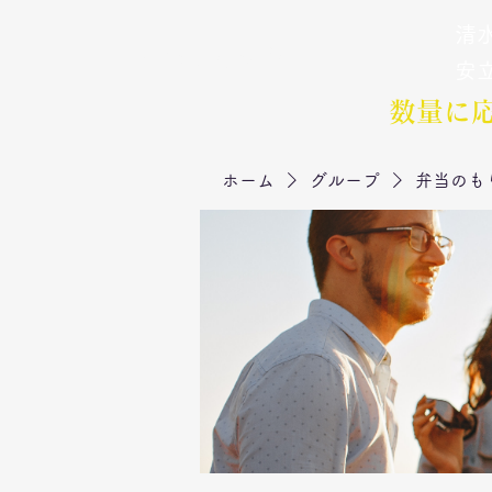
清水
弁当のもりや
​安
数量に
ホーム
グループ
弁当のも