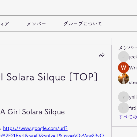
ィア
メンバー
グループについて
メンバ
jec
jeckade
Wri
l Solara Silque [TOP]
ste
ynl
ynli997b
fat
A Girl Solara Silque
fatima
すべての
 
https://www.google.com/url?
com%2F2tRvrI&sa=D&sntz=1&usg=AOvVaw23vO