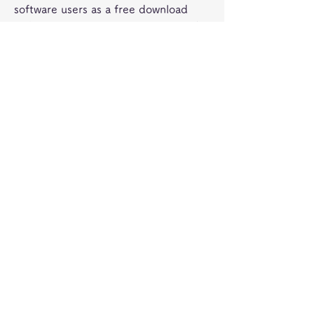
software users as a free download 
with potential restrictions compared 
with the full version. 
0
0
Write a comment...
グループについて
グループへようこそ！他のメンバーと
交流したり、最新情報を入手したり、
動画をシェアすることができます。
メンバー
jeckadem
フォロー
jeckadem
Wright Price
フォロー