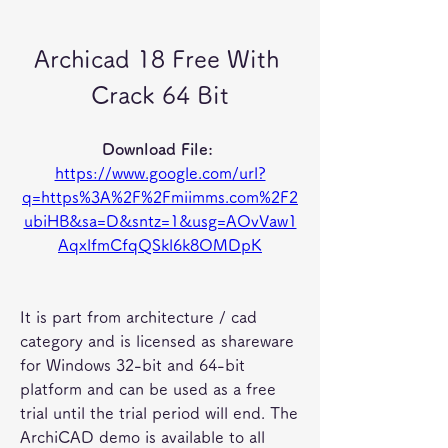
Archicad 18 Free With 
Crack 64 Bit
Download File: 
https://www.google.com/url?
q=https%3A%2F%2Fmiimms.com%2F2
ubiHB&sa=D&sntz=1&usg=AOvVaw1
AqxlfmCfqQSkl6k8OMDpK
It is part from architecture / cad 
category and is licensed as shareware 
for Windows 32-bit and 64-bit 
platform and can be used as a free 
trial until the trial period will end. The 
ArchiCAD demo is available to all 