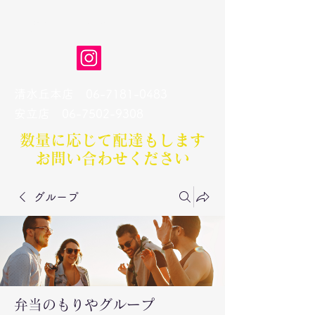
弁当のもりや
清水丘本店
06-7181-0483
​安立店
06-7502-9308
数量に応じて配達もします​
お問い合わせください
グループ
弁当のもりやグループ