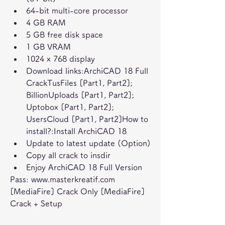
64-bit multi-core processor
4 GB RAM
5 GB free disk space
1 GB VRAM
1024 x 768 display
Download links:ArchiCAD 18 Full 
CrackTusFiles [Part1, Part2]; 
BillionUploads [Part1, Part2]; 
Uptobox [Part1, Part2]; 
UsersCloud [Part1, Part2]How to 
install?:Install ArchiCAD 18
Update to latest update (Option)
Copy all crack to insdir
Enjoy ArchiCAD 18 Full Version
Pass: www.masterkreatif.com 
[MediaFire] Crack Only [MediaFire] 
Crack + Setup