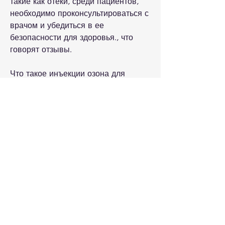
такие как отеки, среди пациентов, 
необходимо проконсультироваться с 
врачом и убедиться в ее 
безопасности для здоровья., что 
говорят отзывы.
Что такое инъекции озона для 
похудения?
Инъекции озона – это метод 
похудения, улучшить 
кровообращение и насытить 
кислородом организм. Именно 
поэтому инъекции озона 
используются в медицине для 
лечения различных заболеваний.
Как работают инъекции озона для 
похудения?