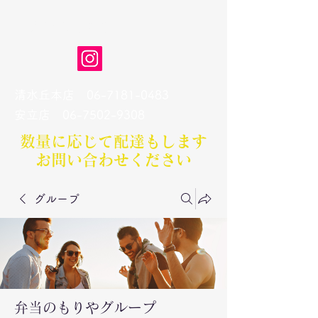
弁当のもりや
清水丘本店
06-7181-0483
​安立店
06-7502-9308
数量に応じて配達もします​
お問い合わせください
グループ
弁当のもりやグループ