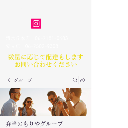
弁当のもりや
清水丘本店
06-7181-0483
​安立店
06-7502-9308
数量に応じて配達もします​
お問い合わせください
グループ
弁当のもりやグループ