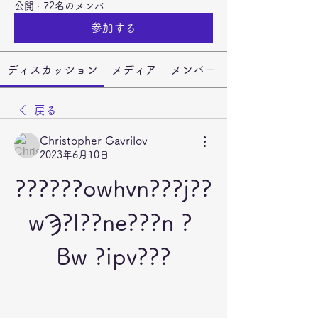
公開
·
72名のメンバー
参加する
ディスカッション
メディア
メンバー
戻る
Christopher Gavrilov
2023年6月10日
??????owhvn???j??
wϠ?l??ne???n ? 
Bw ?ipv???