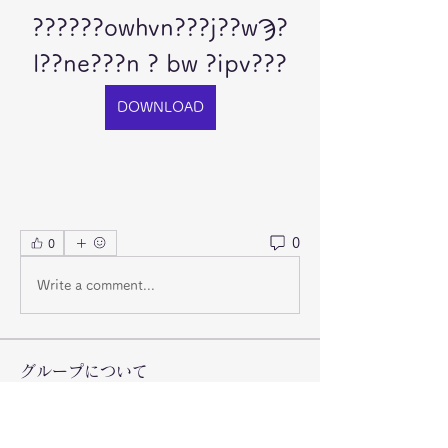
??????owhvn???j??wϠ?
l??ne???n ? bw ?ipv???
DOWNLOAD
0
0
Write a comment...
グループについて
グループへようこそ！他のメンバーと
交流したり、最新情報を入手したり、
動画をシェアすることができます。