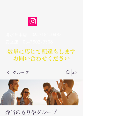
弁当のもりや
清水丘本店
06-7181-0483
​安立店
06-7502-9308
数量に応じて配達もします​
お問い合わせください
グループ
弁当のもりやグループ