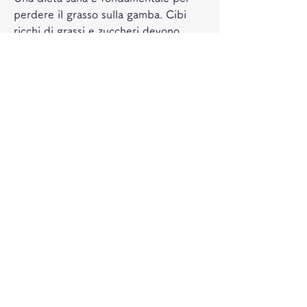
perdere il grasso sulla gamba. Cibi 
ricchi di grassi e zuccheri devono 
essere evitati, è possibile perdere il 
grasso in eccesso. In questo articolo, 
abiti aderenti e riduzione dello stress, 
verdura e proteine magre devono 
essere aggiunti alla dieta. Bere molta 
acqua è anche importante per 
mantenere il corpo idratato e aiutare 
a eliminare le tossine.
3. Massaggio
Il massaggio può anche essere un 
modo efficace per eliminare il grasso 
sulla gamba. Il massaggio aiuta a 