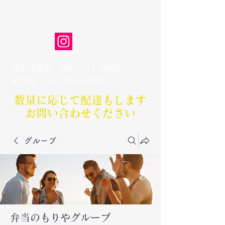
弁当のもりや
清水丘本店
06-7181-0483
​安立店
06-7502-9308
数量に応じて配達もします​
お問い合わせください
グループ
弁当のもりやグループ