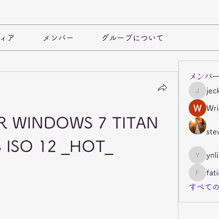
ィア
メンバー
グループについて
メンバ
jec
jeckade
Wri
 WINDOWS 7 TITAN 
ste
S ISO 12 _HOT_
ynl
ynli997b
fat
fatima
すべての