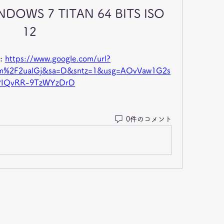
DOWS 7 TITAN 64 BITS ISO 
12
 
https://www.google.com/url?
om%2F2ualGj&sa=D&sntz=1&usg=AOvVaw1G2s
IQvRR-9TzWYzDrD
0件のコメント