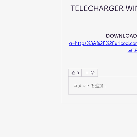
TELECHARGER WIN
DOWNLOAD:
q=https%3A%2F%2Furlcod.c
wCP
0
コメントを追加…