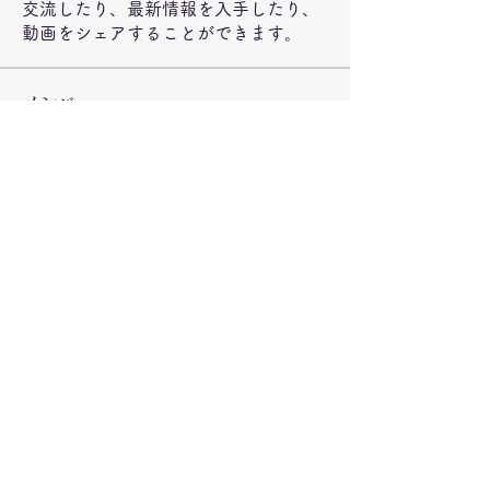
交流したり、最新情報を入手したり、
動画をシェアすることができます。
メンバー
jeckadem
フォロー
jeckadem
Wright Price
フォロー
steve smith
フォロー
ynli997bsl
フォロー
ynli997bsl
fatima
フォロー
fatima
すべてのメンバーを表示（72名）
©2020 弁当のもりや