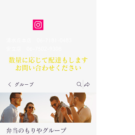
弁当のもりや
清水丘本店
06-7181-0483
​安立店
06-7502-9308
数量に応じて配達もします​
お問い合わせください
グループ
弁当のもりやグループ