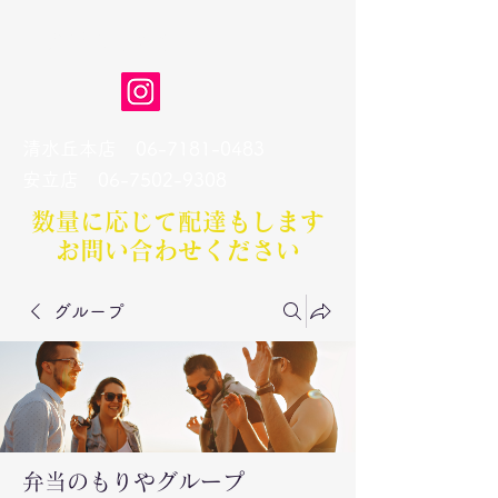
弁当のもりや
清水丘本店
06-7181-0483
​安立店
06-7502-9308
数量に応じて配達もします​
お問い合わせください
グループ
弁当のもりやグループ