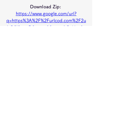
Download Zip: 
https://www.google.com/url?
q=https%3A%2F%2Furlcod.com%2F2u
bO0i&sa=D&sntz=1&usg=AOvVaw1s
nCOLsxbt2ZNzjgSG_Me3
0
0
コメントを追加…
グループについて
グループへようこそ！他のメンバーと
交流したり、最新情報を入手したり、
動画をシェアすることができます。