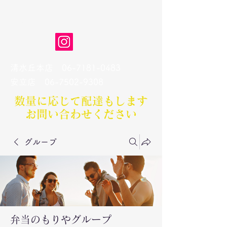
弁当のもりや
清水丘本店
06-7181-0483
​安立店
06-7502-9308
数量に応じて配達もします​
お問い合わせください
グループ
弁当のもりやグループ