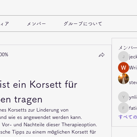
ィア
メンバー
グループについて
メンバ
100%
jec
jeckade
Wri
t ein Korsett für 
ste
en tragen
ynl
ynli997b
fat
nes Korsetts zur Linderung von 
fatima
すべての
und wie es angewendet werden kann. 
 Vor- und Nachteile dieser Therapieoption. 
che Tipps zu einem möglichen Korsett für 