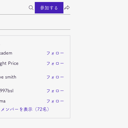
参加する
ー
kadem
フォロー
m
ght Price
フォロー
ve smith
フォロー
i997bsl
フォロー
sl
ima
フォロー
メンバーを表示（72名）