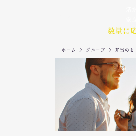
清水
弁当のもりや
​安
数量に
ホーム
グループ
弁当のも