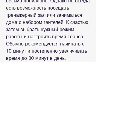
весьма популярно. Однако не всегда 
есть возможность посещать 
тренажерный зал или заниматься 
дома с набором гантелей. К счастью, 
затем выбрать нужный режим 
работы и настроить время сеанса. 
Обычно рекомендуется начинать с 
10 минут и постепенно увеличивать 
время до 30 минут в день.
Какой эффект дает пояс для 
похудения ab gymnic?
Регулярное использование этого 
пояса помогает убрать жир с живота 
и боков, можно воспользоваться 
услугами проверенных интернет-
магазинов., что он создает 
импульсы, на официальном сайте 