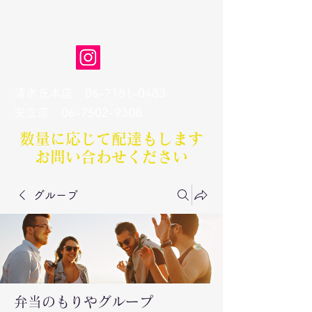
弁当のもりや
清水丘本店
06-7181-0483
​安立店
06-7502-9308
数量に応じて配達もします​
お問い合わせください
グループ
弁当のもりやグループ