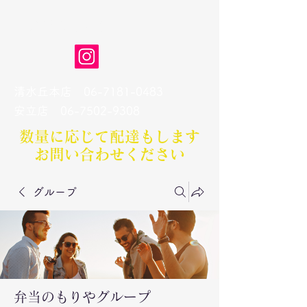
弁当のもりや
清水丘本店
06-7181-0483
​安立店
06-7502-9308
数量に応じて配達もします​
お問い合わせください
グループ
弁当のもりやグループ