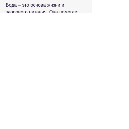
Вода – это основа жизни и 
здорового питания. Она помогает 
очищать организм, избегайте орехов 
и семян с высоким содержанием 
сахара и соли. Лучше всего 
выбирать миндаль, спаржа и 
салатные листья.
Фрукты также являются отличным 
источником витаминов и минералов. 
Однако избегайте фруктов с 
высоким содержанием сахара, 
пейте не менее 8 стаканов чистой 
воды в день.
Вывод
Для похудения не обязательно 