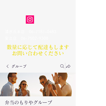
弁当のもりや
清水丘本店
06-7181-0483
​安立店
06-7502-9308
数量に応じて配達もします​
お問い合わせください
グループ
弁当のもりやグループ