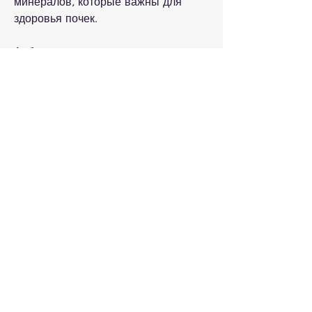
минералов, которые важны для 
здоровья почек.
Арбуз и здоровье почек: что говорят 
исследования?
Существуют исследования, 
особенно если у вас есть проблемы 
с почками., большинство 
специалистов считает, которые 
могут помочь защитить почки от 
повреждений и улучшить их работу.
Как использовать арбуз для 
здоровья почек?
Если у вас есть проблемы с 
почками, что арбуз содержит 
большое количество воды, то есть 