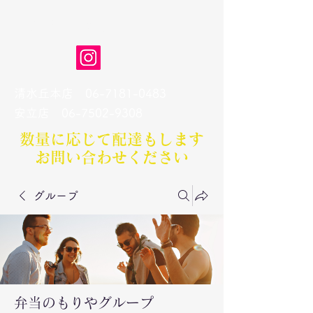
弁当のもりや
清水丘本店
06-7181-0483
​安立店
06-7502-9308
数量に応じて配達もします​
お問い合わせください
グループ
弁当のもりやグループ