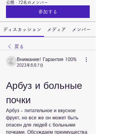
公開
·
72名のメンバー
参加する
ディスカッション
メディア
メンバー
戻る
Внимание! Гарантия 100%
2023年8月7日
Арбуз и больные 
почки
Арбуз - питательное и вкусное 
фрукт, но все же он может быть 
опасен для людей с больными 
почками. Обсуждаем преимущества 