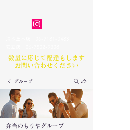
弁当のもりや
清水丘本店
06-7181-0483
​安立店
06-7502-9308
数量に応じて配達もします​
お問い合わせください
グループ
弁当のもりやグループ