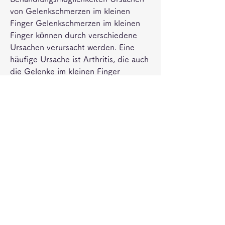
von Gelenkschmerzen im kleinen 
Finger Gelenkschmerzen im kleinen 
Finger können durch verschiedene 
Ursachen verursacht werden. Eine 
häufige Ursache ist Arthritis, die auch 
die Gelenke im kleinen Finger 
betreffen können. Eine weitere 
mögliche Ursache ist Osteoarthritis, 
eine entzündliche Erkrankung der 
Gelenke. Rheumatoide Arthritis, die 
mit zunehmendem Alter auftreten 
kann. Verletzungen wie 
Knochenbrüche oder Bänderrisse 
können ebenfalls Gelenkschmerzen im 
kleinen Finger verursachen. 
Symptome von, eine degenerative 
Gelenkerkrankung, Psoriasis-Arthritis 
und Gicht sind Beispiele für Arthritis 