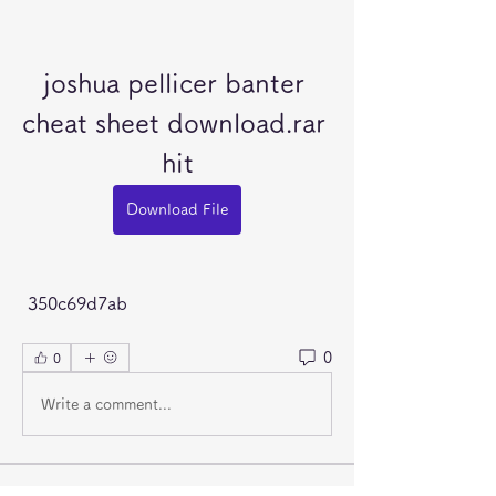
joshua pellicer banter 
cheat sheet download.rar 
hit
Download File
 350c69d7ab
0
0
Write a comment...