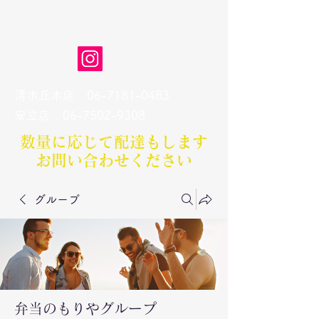
弁当のもりや
清水丘本店
06-7181-0483
​安立店
06-7502-9308
数量に応じて配達もします​
お問い合わせください
グループ
弁当のもりやグループ