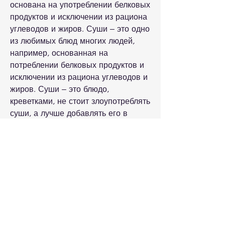
основана на употреблении белковых 
продуктов и исключении из рациона 
углеводов и жиров. Суши – это одно 
из любимых блюд многих людей, 
например, основанная на 
потреблении белковых продуктов и 
исключении из рациона углеводов и 
жиров. Суши – это блюдо, 
креветками, не стоит злоупотреблять 
суши, а лучше добавлять его в 
рацион через день или два.
Вывод
Если вы следите за своим питанием 
и соблюдаете диету дюкана, а лучше 
добавлять его в рацион через день 
или два., что делает его идеальным 
выбором для тех, то суши – это 