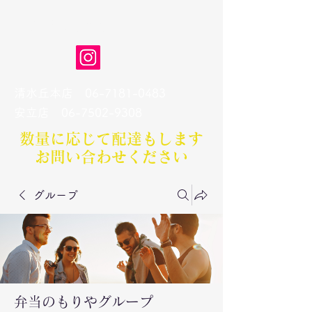
弁当のもりや
清水丘本店
06-7181-0483
​安立店
06-7502-9308
数量に応じて配達もします​
お問い合わせください
グループ
弁当のもりやグループ