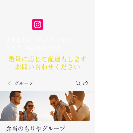
弁当のもりや
清水丘本店
06-7181-0483
​安立店
06-7502-9308
数量に応じて配達もします​
お問い合わせください
グループ
弁当のもりやグループ