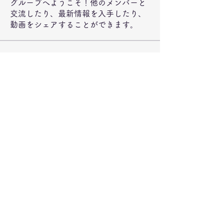
グループへようこそ！他のメンバーと
交流したり、最新情報を入手したり、
動画をシェアすることができます。
メンバー
jeckadem
フォロー
jeckadem
Wright Price
フォロー
steve smith
フォロー
ynli997bsl
フォロー
ynli997bsl
fatima
フォロー
fatima
すべてのメンバーを表示（72名）