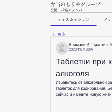
弁当のもりやグループ
公開
·
72名のメンバー
ディスカッション
メデ
戻る
Внимание! Гарантия 
2023年8月30日
Таблетки при к
алкоголя
Избавьтесь от алкогольной 
таблеток для кодирования. Бе
сейчас и начните новую жизн