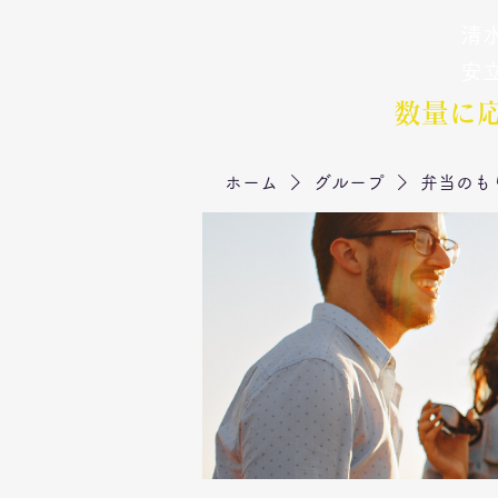
清水
弁当のもりや
​安
数量に
ホーム
グループ
弁当のも