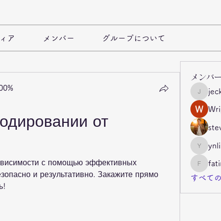
ィア
メンバー
グループについて
メンバ
100%
jec
jeckade
Wri
одировании от 
ste
ynl
ynli997b
зависимости с помощью эффективных 
fat
fatima
зопасно и результативно. Закажите прямо 
すべての
ь!